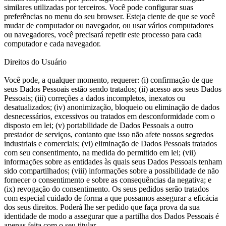
similares utilizadas por terceiros. Você pode configurar suas
preferências no menu do seu browser. Esteja ciente de que se você
mudar de computador ou navegador, ou usar vários computadores
ou navegadores, você precisará repetir este processo para cada
computador e cada navegador.
Direitos do Usuário
Você pode, a qualquer momento, requerer: (i) confirmação de que
seus Dados Pessoais estão sendo tratados; (ii) acesso aos seus Dados
Pessoais; (iii) correções a dados incompletos, inexatos ou
desatualizados; (iv) anonimização, bloqueio ou eliminação de dados
desnecessários, excessivos ou tratados em desconformidade com o
disposto em lei; (v) portabilidade de Dados Pessoais a outro
prestador de serviços, contanto que isso não afete nossos segredos
industriais e comerciais; (vi) eliminação de Dados Pessoais tratados
com seu consentimento, na medida do permitido em lei; (vii)
informações sobre as entidades às quais seus Dados Pessoais tenham
sido compartilhados; (viii) informações sobre a possibilidade de não
fornecer o consentimento e sobre as consequências da negativa; e
(ix) revogação do consentimento. Os seus pedidos serão tratados
com especial cuidado de forma a que possamos assegurar a eficácia
dos seus direitos. Poderá lhe ser pedido que faça prova da sua
identidade de modo a assegurar que a partilha dos Dados Pessoais é
apenas feita com o seu titular.