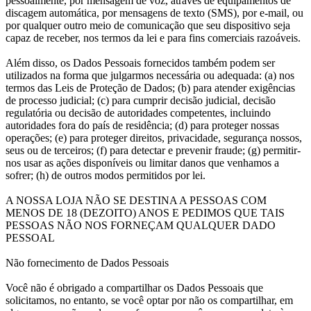
pessoalmente, por mensagem de voz, através de equipamentos de
discagem automática, por mensagens de texto (SMS), por e-mail, ou
por qualquer outro meio de comunicação que seu dispositivo seja
capaz de receber, nos termos da lei e para fins comerciais razoáveis.
Além disso, os Dados Pessoais fornecidos também podem ser
utilizados na forma que julgarmos necessária ou adequada: (a) nos
termos das Leis de Proteção de Dados; (b) para atender exigências
de processo judicial; (c) para cumprir decisão judicial, decisão
regulatória ou decisão de autoridades competentes, incluindo
autoridades fora do país de residência; (d) para proteger nossas
operações; (e) para proteger direitos, privacidade, segurança nossos,
seus ou de terceiros; (f) para detectar e prevenir fraude; (g) permitir-
nos usar as ações disponíveis ou limitar danos que venhamos a
sofrer; (h) de outros modos permitidos por lei.
A NOSSA LOJA NÃO SE DESTINA A PESSOAS COM
MENOS DE 18 (DEZOITO) ANOS E PEDIMOS QUE TAIS
PESSOAS NÃO NOS FORNEÇAM QUALQUER DADO
PESSOAL
Não fornecimento de Dados Pessoais
Você não é obrigado a compartilhar os Dados Pessoais que
solicitamos, no entanto, se você optar por não os compartilhar, em